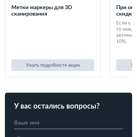
Метки маркеры для 3D
При окл
сканирования
скидка 
Если у в
то кажд
автомоби
10%.
Узнать подробности акции
Уз
У вас остались вопросы?