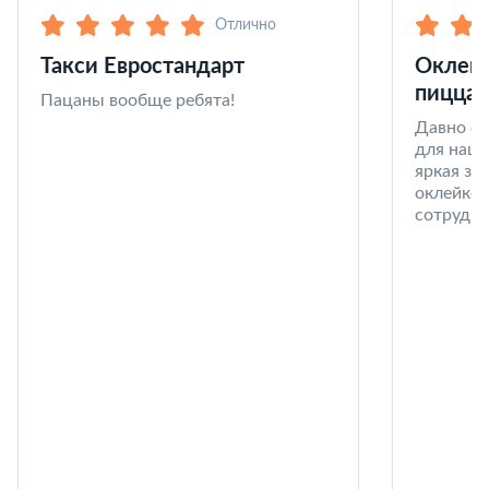
Отлично
Такси Евростандарт
Оклейк
пицца 
Пацаны вообще ребята!
Давно со
для наши
яркая за
оклейке 
сотрудни