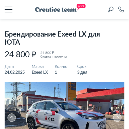
Брендирование Exeed LX для
ЮТА
24 800 ₽
24 800 ₽
бюджет проекта
Дата
Марка
Кол-во
Срок
24.02.2025
Exeed LX
1
3 дня