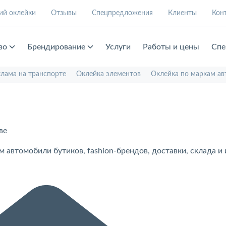
ий оклейки
Отзывы
Спецпредложения
Клиенты
Кон
во
Брендирование
Услуги
Работы и цены
Спе
клама на транспорте
Оклейка элементов
Оклейка по маркам ав
ве
м автомобили бутиков, fashion-брендов, доставки, склада 