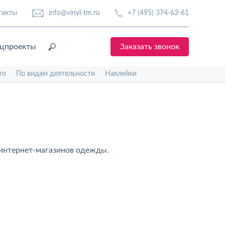
такты
info@vinyl-tm.ru
+7 (495) 374-63-61
цпроекты
Заказать звонок
то
По видам деятельности
Наклейки
и интернет-магазинов одежды.