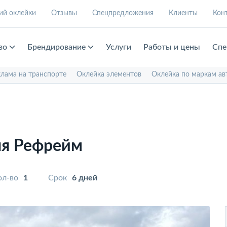
ий оклейки
Отзывы
Спецпредложения
Клиенты
Кон
во
Брендирование
Услуги
Работы и цены
Спе
клама на транспорте
Оклейка элементов
Оклейка по маркам ав
ля Рефрейм
ол-во
1
Срок
6 дней