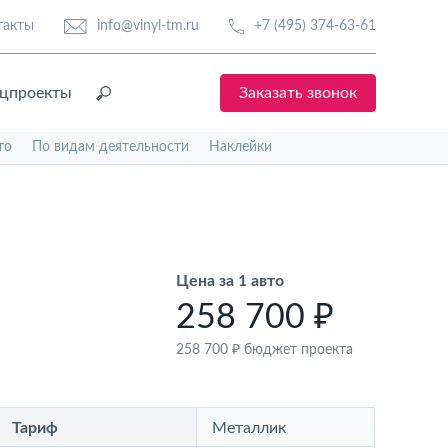
такты
info@vinyl-tm.ru
+7 (495) 374-63-61
цпроекты
Заказать звонок
то
По видам деятельности
Наклейки
Цена за 1 авто
258 700 ₽
258 700 ₽
бюджет проекта
Тариф
Металлик