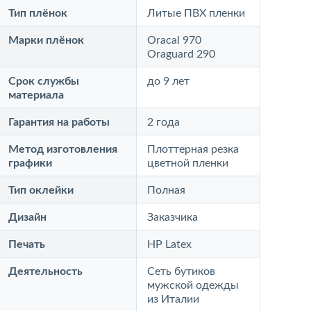
Тип плёнок
Литые ПВХ пленки
Марки плёнок
Oracal 970
Oraguard 290
Срок службы
до 9 лет
материала
Гарантия на работы
2 года
Метод изготовления
Плоттерная резка
графики
цветной пленки
Тип оклейки
Полная
Дизайн
Заказчика
Печать
HP Latex
Деятельность
Сеть бутиков
мужской одежды
из Италии