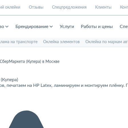
ий оклейки
Отзывы
Спецпредложения
Клиенты
Кон
во
Брендирование
Услуги
Работы и цены
Спе
клама на транспорте
Оклейка элементов
Оклейка по маркам ав
 СберМаркета (Купера) в Москве
(Купера)
в, печатаем на HP Latex, ламинируем и монтируем плёнку. 