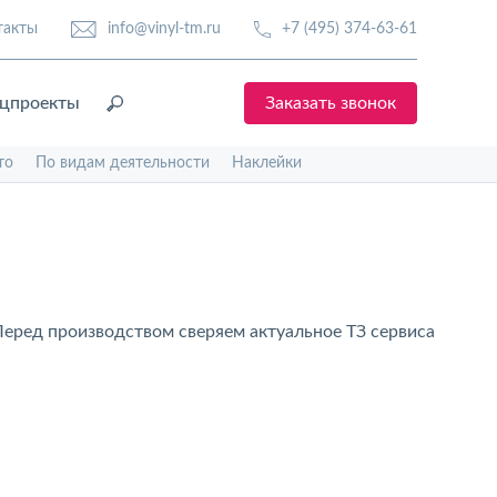
такты
info@vinyl-tm.ru
+7 (495) 374-63-61
цпроекты
Заказать звонок
то
По видам деятельности
Наклейки
Перед производством сверяем актуальное ТЗ сервиса