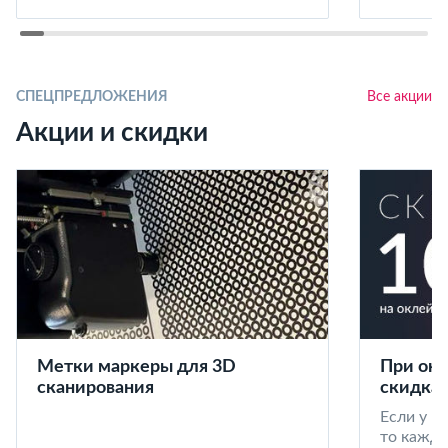
СПЕЦПРЕДЛОЖЕНИЯ
Все акции
Акции и скидки
Метки маркеры для 3D
При окл
сканирования
скидка 
Если у в
то кажд