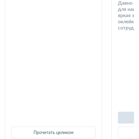
Давно со
для наши
яркая за
оклейке 
сотрудни
Прочитать целиком