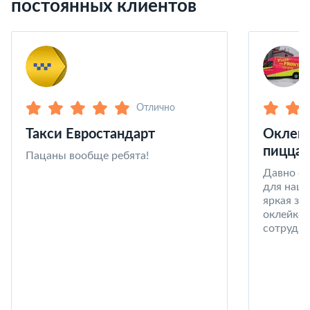
постоянных клиентов
Отлично
Такси Евростандарт
Оклейк
пицца 
Пацаны вообще ребята!
Давно со
для наши
яркая за
оклейке 
сотрудни