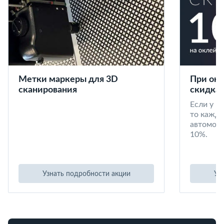
Метки маркеры для 3D
При окл
сканирования
скидка 
Если у в
то кажд
автомоби
10%.
Узнать подробности акции
Уз