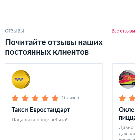
ОТЗЫВЫ
Все отзывы
Почитайте отзывы наших
постоянных клиентов
Отлично
Такси Евростандарт
Оклейк
пицца 
Пацаны вообще ребята!
Давно со
для наши
яркая за