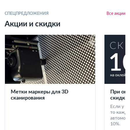
СПЕЦПРЕДЛОЖЕНИЯ
Все акции
Акции и скидки
Метки маркеры для 3D
При окл
сканирования
скидка 
Если у в
то кажд
автомоби
10%.