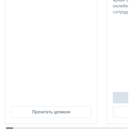
оклейке 
сотрудни
Прочитать целиком