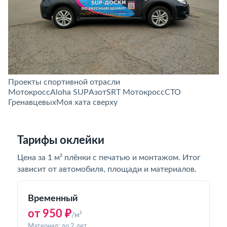
Проекты спортивной отрасли
Мотокросс
Aloha SUP
Азот
SRT Мотокросс
СТО
Гренавцевых
Моя хата сверху
Тарифы оклейки
Цена за 1 м² плёнки с печатью и монтажом. Итог
зависит от автомобиля, площади и материалов.
Временный
от 950 ₽
/м²
Материал: до 2 лет