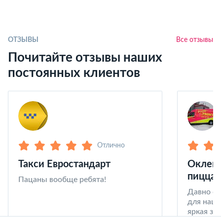
ОТЗЫВЫ
Все отзывы
Почитайте отзывы наших
постоянных клиентов
Отлично
Такси Евростандарт
Оклейк
пицца 
Пацаны вообще ребята!
Давно со
для наши
яркая за