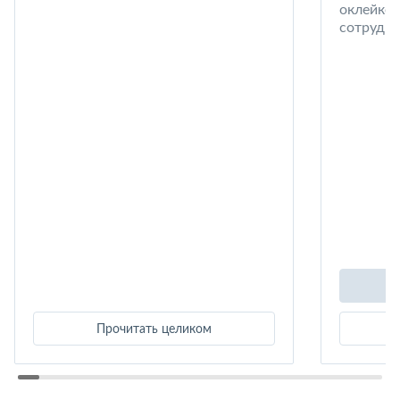
оклейке 
сотрудни
Прочитать целиком