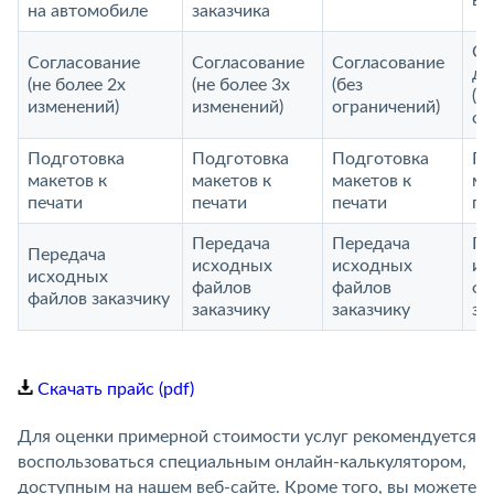
ви
на автомобиле
заказчика
Со
Согласование
Согласование
Согласование
до
(не более 2х
(не более 3х
(без
(б
изменений)
изменений)
ограничений)
ог
Подготовка
Подготовка
Подготовка
По
макетов к
макетов к
макетов к
ма
печати
печати
печати
пе
Передача
Передача
Пе
Передача
исходных
исходных
ис
исходных
файлов
файлов
фа
файлов заказчику
заказчику
заказчику
за
Скачать прайс (pdf)
Для оценки примерной стоимости услуг рекомендуется
воспользоваться специальным онлайн-калькулятором,
доступным на нашем веб-сайте. Кроме того, вы можете