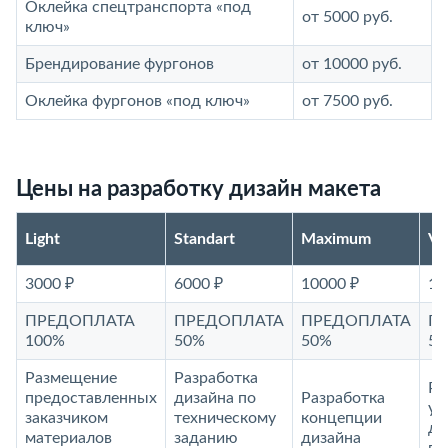
Оклейка спецтранспорта «под
от 5000 руб.
ключ»
Брендирование фургонов
от 10000 руб.
Оклейка фургонов «под ключ»
от 7500 руб.
Цены на разработку дизайн макета
Light
Standart
Maximum
V
3000 ₽
6000 ₽
10000 ₽
15
ПРЕДОПЛАТА
ПРЕДОПЛАТА
ПРЕДОПЛАТА
П
100%
50%
50%
5
Размещение
Разработка
Ра
предоставленных
дизайна по
Разработка
ун
заказчиком
техническому
концепции
ди
материалов
заданию
дизайна