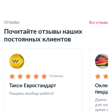
ОТЗЫВЫ
Все отзывы
Почитайте отзывы наших
постоянных клиентов
Отлично
Такси Евростандарт
Оклейк
пицца 
Пацаны вообще ребята!
Давно со
для наши
яркая за