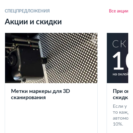
СПЕЦПРЕДЛОЖЕНИЯ
Все акции
Акции и скидки
Метки маркеры для 3D
При окл
сканирования
скидка 
Если у в
то кажд
автомоби
10%.