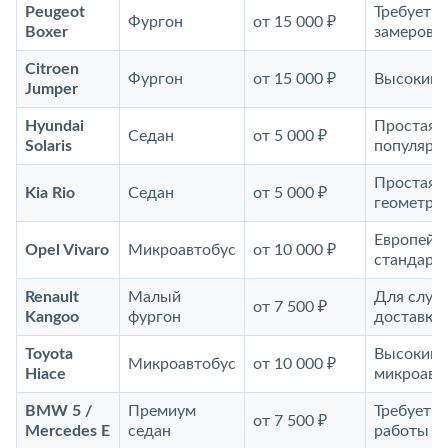
Peugeot
Требует т
Фургон
от 15 000 ₽
Boxer
замеров
Citroen
Фургон
от 15 000 ₽
Высокий (
Jumper
Hyundai
Простая,
Седан
от 5 000 ₽
Solaris
популярна
Простая
Kia Rio
Седан
от 5 000 ₽
геометри
Европейс
Opel Vivaro
Микроавтобус
от 10 000 ₽
стандарт
Renault
Малый
Для служ
от 7 500 ₽
Kangoo
фургон
доставки
Toyota
Высокий
Микроавтобус
от 10 000 ₽
Hiace
микроавт
BMW 5 /
Премиум
Требует 
от 7 500 ₽
Mercedes E
седан
работы