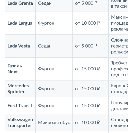
Компактна
Lada Granta
Седан
от 5 000 ₽
в такси
Максимал
Lada Largus
Фургон
от 10 000 ₽
площадь 
рекламы
Сложная
Lada Vesta
Седан
от 5 000 ₽
геометрия
рельефом
Требует
Газель
Фургон
от 15 000 ₽
професси
Next
подготов
Mercedes
Европейс
Фургон
от 15 000 ₽
Sprinter
стандарт
Популяре
Ford Transit
Фургон
от 15 000 ₽
доставки
Volkswagen
Стандарт
Микроавтобус
от 10 000 ₽
Transporter
сложност