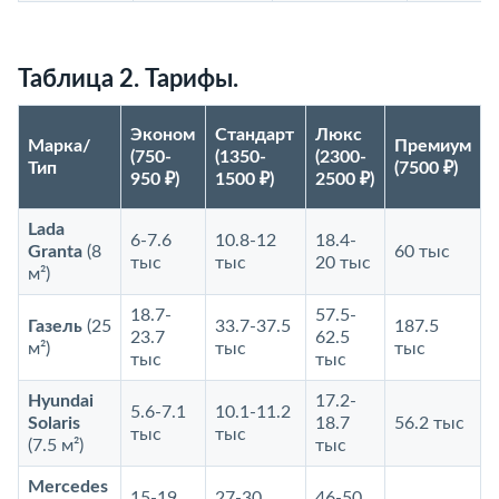
Таблица 2. Тарифы.
Эконом
Стандарт
Люкс
Марка/
Премиум
(750-
(1350-
(2300-
Тип
(7500 ₽)
950 ₽)
1500 ₽)
2500 ₽)
Lada
6-7.6
10.8-12
18.4-
Granta
(8
60 тыс
тыс
тыс
20 тыс
м²)
18.7-
57.5-
Газель
(25
33.7-37.5
187.5
23.7
62.5
м²)
тыс
тыс
тыс
тыс
Hyundai
17.2-
5.6-7.1
10.1-11.2
Solaris
18.7
56.2 тыс
тыс
тыс
(7.5 м²)
тыс
Mercedes
15-19
27-30
46-50