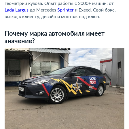
геометрии кузова. Опыт работы с 2000+ машин: от
Lada Largus
до Mercedes
Sprinter
и Exeed. Свой бокс,
выезд к клиенту, дизайн и монтаж под ключ.
Почему марка автомобиля имеет
значение?