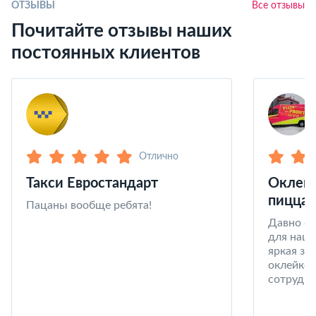
ОТЗЫВЫ
Все отзывы
Почитайте отзывы наших
постоянных клиентов
Отлично
Такси Евростандарт
Оклейк
пицца 
Пацаны вообще ребята!
Давно со
для наши
яркая за
оклейке 
сотрудни