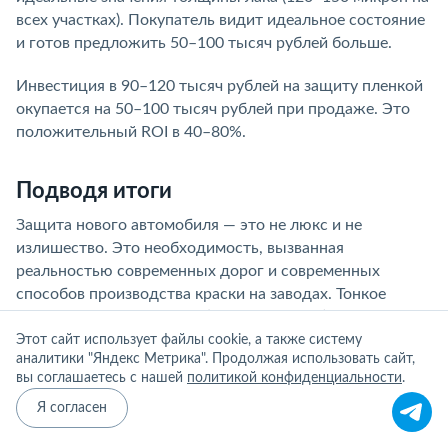
всех участках). Покупатель видит идеальное состояние
и готов предложить 50–100 тысяч рублей больше.
Инвестиция в 90–120 тысяч рублей на защиту пленкой
окупается на 50–100 тысяч рублей при продаже. Это
положительный ROI в 40–80%.
Подводя итоги
Защита нового автомобиля — это не люкс и не
излишество. Это необходимость, вызванная
реальностью современных дорог и современных
способов производства краски на заводах. Тонкое
лакокрасочное покрытие (80–100 микрон) на новых
машинах требует защиты уже в первый день владения.
Этот сайт использует файлы cookie, а также систему
аналитики "Яндекс Метрика". Продолжая использовать сайт,
вы соглашаетесь с нашей
политикой конфиденциальности
.
Creative Team Print рекомендует все новым владельцам
выполнить оклейку полиуретановой пленкой в первые
Я согласен
72 часа после покупки. Это позволит сохранить