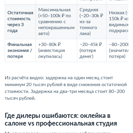
Максимальная
Средняя
Остаточная
Низкая (−5
(+50–100k ₽ по
(−20–30k ₽
стоимость
150k ₽ из-
сравнению с
из-за
через 3
видимых
непокрашенным
тонкого
года
подкрасок
авто)
лака)
Финальная
+30–80k ₽
−20–45k ₽
−80–200k 
экономия /
(инвестиция
(потеря
(значитель
потеря
окупилась)
денег)
потеря)
Из расчёта видно: задержка на один месяц стоит
минимум 20 тысяч рублей в виде снижения остаточной
стоимости. Задержка на два-три месяца стоит 80–200
тысяч рублей.
Где дилеры ошибаются: оклейка в
салоне vs профессиональная студия