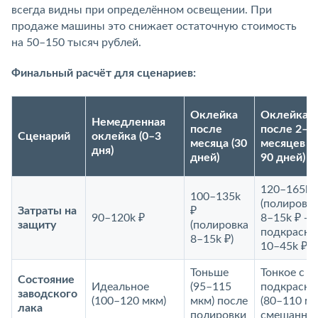
всегда видны при определённом освещении. При
продаже машины это снижает остаточную стоимость
на 50–150 тысяч рублей.
Финальный расчёт для сценариев:
Оклейка
Оклейка
Немедленная
после
после 2–3
Сценарий
оклейка (0–3
месяца (30
месяцев (
дня)
дней)
90 дней)
120–165k 
100–135k
(полировк
Затраты на
₽
90–120k ₽
8–15k ₽ +
защиту
(полировка
подкраска
8–15k ₽)
10–45k ₽)
Тоньше
Тонкое с
Состояние
Идеальное
(95–115
подкраска
заводского
(100–120 мкм)
мкм) после
(80–110 м
лака
полировки
смешанное