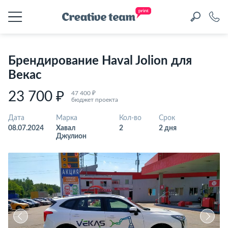
Брендирование Haval Jolion для
Векас
23 700 ₽
47 400 ₽
бюджет проекта
Дата
Марка
Кол-во
Срок
08.07.2024
Хавал
2
2 дня
Джулион