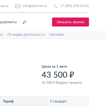
такты
info@vinyl-tm.ru
+7 (495) 374-63-61
цпроекты
Заказать звонок
то
По видам деятельности
Наклейки
Цена за 1 авто
43 500 ₽
43 500 ₽
бюджет проекта
Тариф
Стандарт