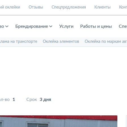
ий оклейки
Отзывы
Спецпредложения
Клиенты
Кон
во
Брендирование
Услуги
Работы и цены
Спе
клама на транспорте
Оклейка элементов
Оклейка по маркам ав
л-во
1
Срок
3 дня