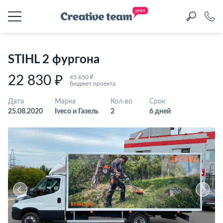
STIHL 2 фургона
22 830 ₽
45 650 ₽
бюджет проекта
Дата
Марка
Кол-во
Срок
25.08.2020
Iveco и Газель
2
6 дней