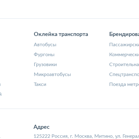
Оклейка транспорта
Брендиров
а
Автобусы
Пассажирски
Фургоны
Коммерчески
Грузовики
Строительна
Микроавтобусы
Спецтрансп
и
Такси
Поезда метр
й
Адрес
1
125222 Россия, г. Москва, Митино, ул. Генера