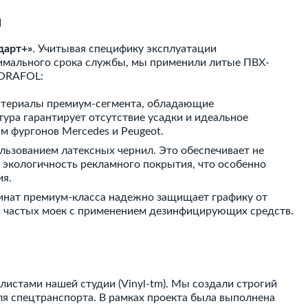
ы
дарт+»
. Учитывая специфику эксплуатации
имального срока службы, мы применили литые ПВХ-
 ORAFOL:
териалы премиум-сегмента, обладающие
ура гарантирует отсутствие усадки и идеальное
м фургонов Mercedes и Peugeot.
льзованием латексных чернил. Это обеспечивает не
ю экологичность рекламного покрытия, что особенно
ия.
нат премиум-класса надежно защищает графику от
и частых моек с применением дезинфицирующих средств.
истами нашей студии (Vinyl-tm). Мы создали строгий
я спецтранспорта. В рамках проекта была выполнена