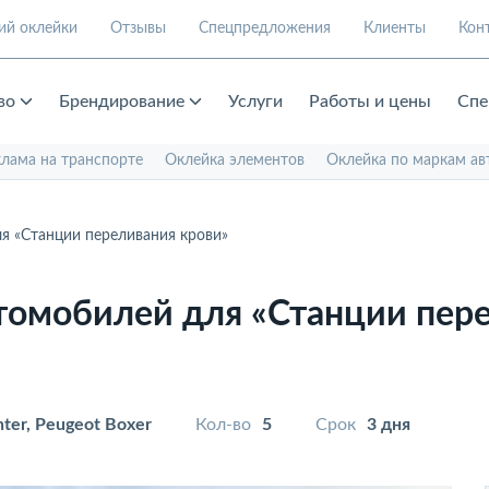
ий оклейки
Отзывы
Спецпредложения
Клиенты
Кон
во
Брендирование
Услуги
Работы и цены
Спе
клама на транспорте
Оклейка элементов
Оклейка по маркам ав
я «Станции переливания крови»
томобилей для «Станции пер
ter, Peugeot Boxer
Кол-во
5
Срок
3 дня