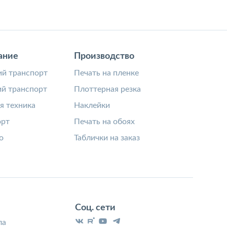
ание
Производство
й транспорт
Печать на пленке
й транспорт
Плоттерная резка
я техника
Наклейки
орт
Печать на обоях
о
Таблички на заказ
Соц. сети
ла