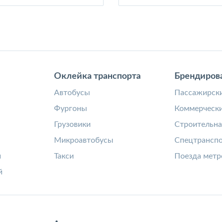
Оклейка транспорта
Брендиров
а
Автобусы
Пассажирски
Фургоны
Коммерчески
Грузовики
Строительна
Микроавтобусы
Спецтрансп
и
Такси
Поезда метр
й