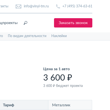
такты
info@vinyl-tm.ru
+7 (495) 374-63-61
цпроекты
Заказать звонок
то
По видам деятельности
Наклейки
Цена за 1 авто
3 600 ₽
3 600 ₽
бюджет проекта
Тариф
Металлик