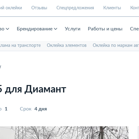
ий оклейки
Отзывы
Спецпредложения
Клиенты
Кон
во
Брендирование
Услуги
Работы и цены
Спе
клама на транспорте
Оклейка элементов
Оклейка по маркам ав
т
5 для Диамант
о
1
Срок
4 дня