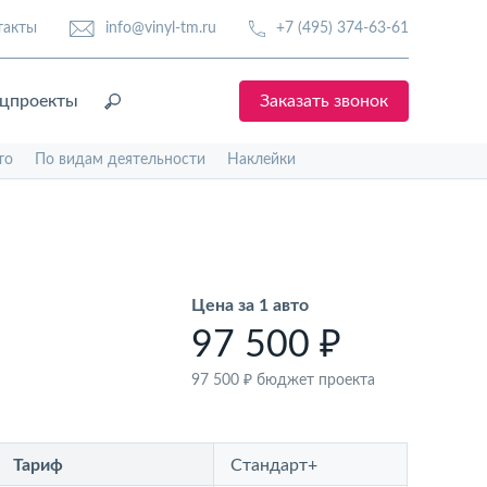
такты
info@vinyl-tm.ru
+7 (495) 374-63-61
цпроекты
Заказать звонок
то
По видам деятельности
Наклейки
Цена за 1 авто
97 500 ₽
97 500 ₽
бюджет проекта
Тариф
Стандарт+