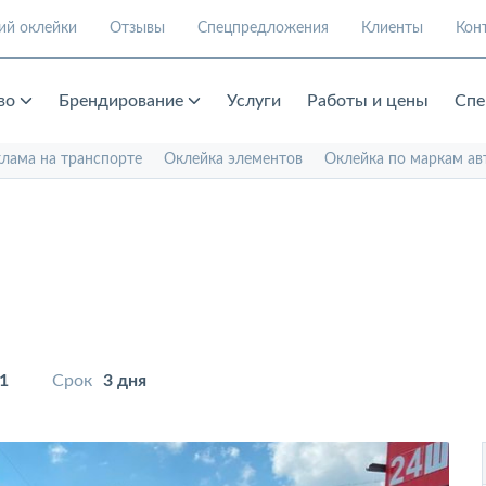
ий оклейки
Отзывы
Спецпредложения
Клиенты
Кон
во
Брендирование
Услуги
Работы и цены
Спе
клама на транспорте
Оклейка элементов
Оклейка по маркам ав
1
Срок
3 дня