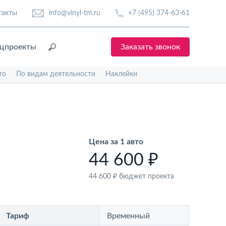
такты
info@vinyl-tm.ru
+7 (495) 374-63-61
цпроекты
Заказать звонок
то
По видам деятельности
Наклейки
Цена за 1 авто
44 600 ₽
44 600 ₽
бюджет проекта
Тариф
Временный