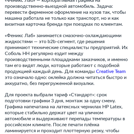
«Феникс Лаб» — корпоративная графика на
производственно-выездной автомобиль. Задача:
перевести фирменное оформление на кузов так, чтобы
машина работала не только как транспорт, но и как
визитная карточка бренда при поездках по клиентам.
«Феникс Лаб» занимается смазочно-охлаждающими
жидкостями — это b2b-сегмент, где решения
принимают технические специалисты предприятий. Их
Соболь НН регулярно ездит между
производственными площадками заказчиков, и именно
там его видят люди, которые работают с подобной
продукцией каждый день. Для команды
Creative Team
это означало одно: оклейка должна читаться быстро и
аккуратно, без перегруженной визуалки.
Для проекта выбрали тариф «Стандарт»: срок
подготовки графики 3 дня, монтаж за одну смену.
Графика напечатана на латексных чернилах HP Latex,
которые стабильно держат цвет на уличном
автомобиле и выдерживают перепады температуры в
российском климате. После печати плёнка
ламинируется и проходит плоттерную резку, чтобы