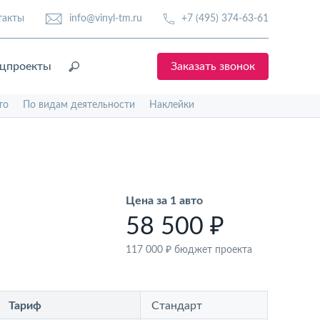
такты
info@vinyl-tm.ru
+7 (495) 374-63-61
цпроекты
Заказать звонок
то
По видам деятельности
Наклейки
Цена за 1 авто
58 500 ₽
117 000 ₽
бюджет проекта
Тариф
Стандарт