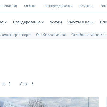
ий оклейки
Отзывы
Спецпредложения
Клиенты
Кон
во
Брендирование
Услуги
Работы и цены
Спе
клама на транспорте
Оклейка элементов
Оклейка по маркам ав
-во
2
Срок
2