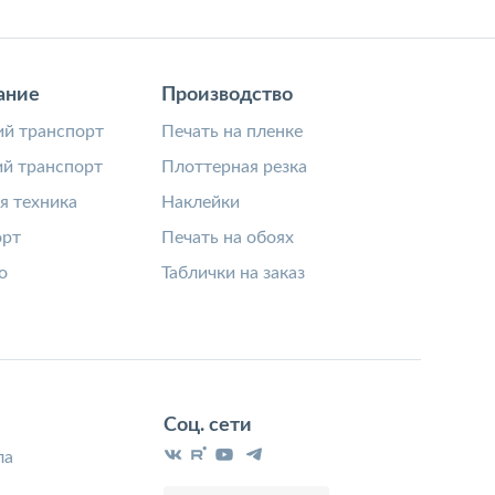
ание
Производство
й транспорт
Печать на пленке
й транспорт
Плоттерная резка
я техника
Наклейки
орт
Печать на обоях
о
Таблички на заказ
Соц. сети
ла