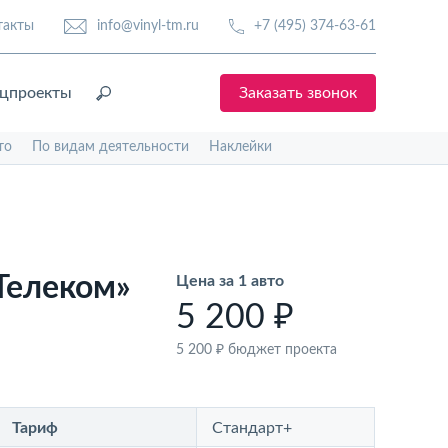
такты
info@vinyl-tm.ru
+7 (495) 374-63-61
цпроекты
Заказать звонок
то
По видам деятельности
Наклейки
Телеком»
Цена за 1 авто
5 200 ₽
5 200 ₽
бюджет проекта
Тариф
Стандарт+