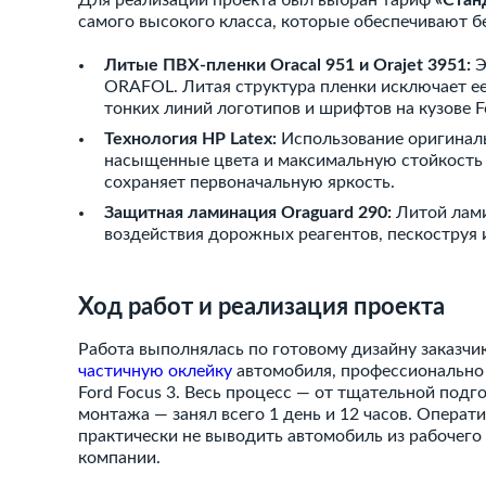
Для реализации проекта был выбран тариф
«Стан
самого высокого класса, которые обеспечивают б
Литые ПВХ-пленки Oracal 951 и Orajet 3951:
Э
ORAFOL. Литая структура пленки исключает ее
тонких линий логотипов и шрифтов на кузове Fo
Технология HP Latex:
Использование оригиналь
насыщенные цвета и максимальную стойкость к
сохраняет первоначальную яркость.
Защитная ламинация Oraguard 290:
Литой лами
воздействия дорожных реагентов, пескоструя 
Ход работ и реализация проекта
Работа выполнялась по готовому дизайну заказчик
частичную оклейку
автомобиля, профессионально
Ford Focus 3. Весь процесс — от тщательной под
монтажа — занял всего 1 день и 12 часов. Операт
практически не выводить автомобиль из рабочего 
компании.