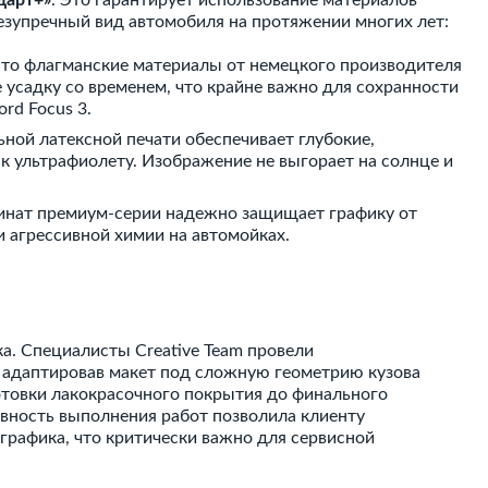
дарт+»
. Это гарантирует использование материалов
езупречный вид автомобиля на протяжении многих лет:
то флагманские материалы от немецкого производителя
 усадку со временем, что крайне важно для сохранности
rd Focus 3.
ной латексной печати обеспечивает глубокие,
 ультрафиолету. Изображение не выгорает на солнце и
нат премиум-серии надежно защищает графику от
и агрессивной химии на автомойках.
а. Специалисты Creative Team провели
 адаптировав макет под сложную геометрию кузова
готовки лакокрасочного покрытия до финального
ивность выполнения работ позволила клиенту
графика, что критически важно для сервисной