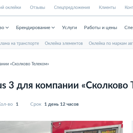
ий оклейки
Отзывы
Спецпредложения
Клиенты
Кон
во
Брендирование
Услуги
Работы и цены
Спе
клама на транспорте
Оклейка элементов
Оклейка по маркам ав
ании «Сколково Телеком»
us 3 для компании «Сколково 
Кол-во
1
Срок
1 день 12 часов