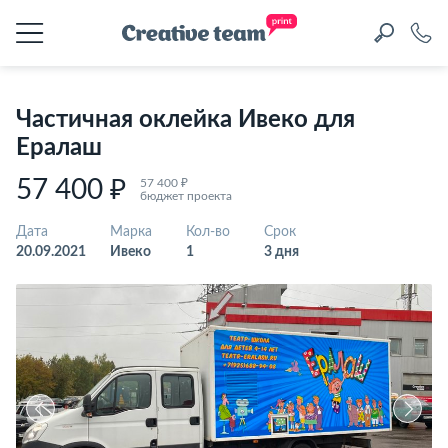
Частичная оклейка Ивеко для
Ералаш
57 400 ₽
57 400 ₽
бюджет проекта
Дата
Марка
Кол-во
Срок
20.09.2021
Ивеко
1
3 дня