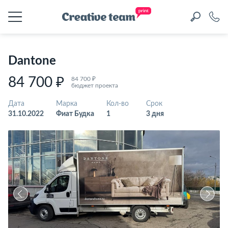
Dantone
84 700 ₽
84 700 ₽
бюджет проекта
Дата
Марка
Кол-во
Срок
31.10.2022
Фиат Будка
1
3 дня