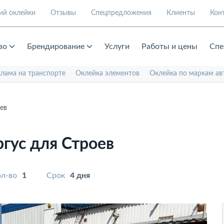
ий оклейки
Отзывы
Спецпредложения
Клиенты
Кон
во
Брендирование
Услуги
Работы и цены
Спе
клама на транспорте
Оклейка элементов
Оклейка по маркам ав
ев
гус для Строев
л-во
1
Срок
4 дня