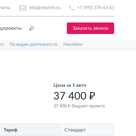
такты
info@vinyl-tm.ru
+7 (495) 374-63-61
цпроекты
Заказать звонок
то
По видам деятельности
Наклейки
Цена за 1 авто
37 400 ₽
37 400 ₽
бюджет проекта
Тариф
Стандарт