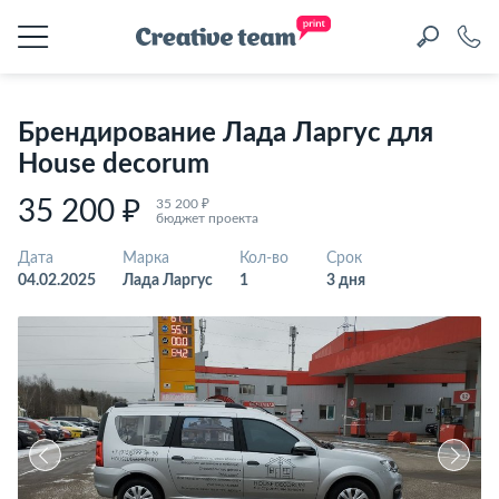
Брендирование Лада Ларгус для
House decorum
35 200 ₽
35 200 ₽
бюджет проекта
Дата
Марка
Кол-во
Срок
04.02.2025
Лада Ларгус
1
3 дня