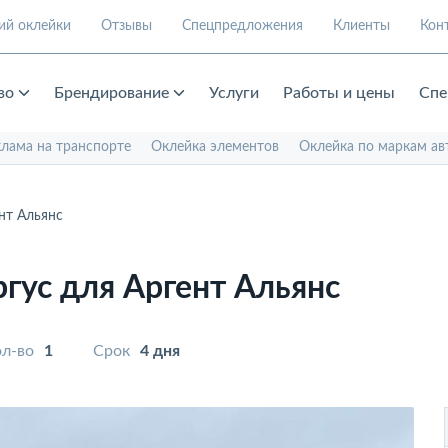
ий оклейки
Отзывы
Спецпредложения
Клиенты
Кон
во
Брендирование
Услуги
Работы и цены
Спе
клама на транспорте
Оклейка элементов
Оклейка по маркам ав
нт Альянс
гус для Аргент Альянс
л-во
1
Срок
4 дня