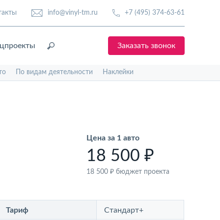
такты
info@vinyl-tm.ru
+7 (495) 374-63-61
цпроекты
Заказать звонок
то
По видам деятельности
Наклейки
Цена за 1 авто
18 500 ₽
18 500 ₽
бюджет проекта
Тариф
Стандарт+