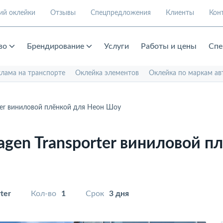
ий оклейки
Отзывы
Спецпредложения
Клиенты
Кон
во
Брендирование
Услуги
Работы и цены
Спе
клама на транспорте
Оклейка элементов
Оклейка по маркам ав
ter виниловой плёнкой для Неон Шоу
gen Transporter виниловой п
ter
Кол-во
1
Срок
3 дня