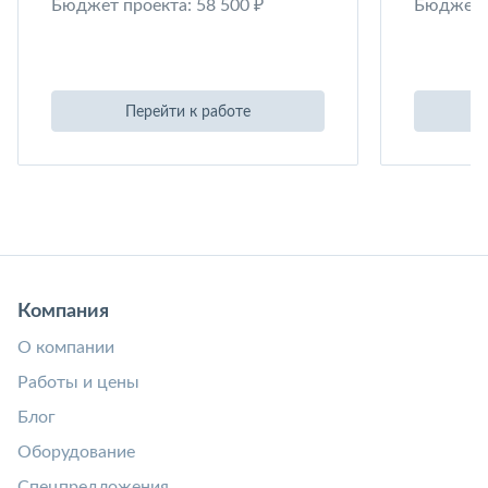
Бюджет проекта: 58 500 ₽
Бюджет п
Перейти к работе
Компания
О компании
Работы и цены
Блог
Оборудование
Спецпредложения