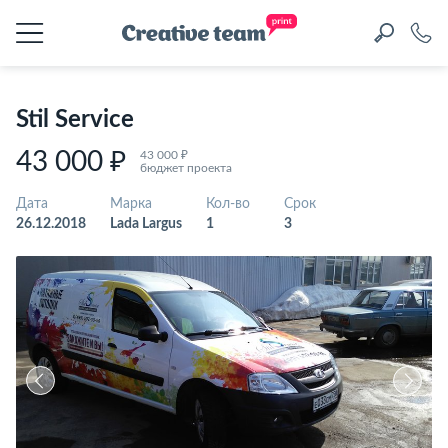
Stil Service
43 000 ₽
43 000 ₽
бюджет проекта
Дата
Марка
Кол-во
Срок
26.12.2018
Lada Largus
1
3