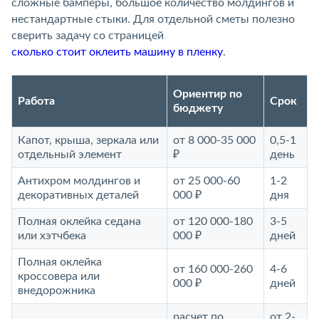
сложные бамперы, большое количество молдингов и
нестандартные стыки. Для отдельной сметы полезно
сверить задачу со страницей
сколько стоит оклеить машину в пленку
.
Ориентир по
Работа
Срок
бюджету
Капот, крыша, зеркала или
от 8 000-35 000
0,5-1
отдельный элемент
₽
день
Антихром молдингов и
от 25 000-60
1-2
декоративных деталей
000 ₽
дня
Полная оклейка седана
от 120 000-180
3-5
или хэтчбека
000 ₽
дней
Полная оклейка
от 160 000-260
4-6
кроссовера или
000 ₽
дней
внедорожника
расчет по
от 2-