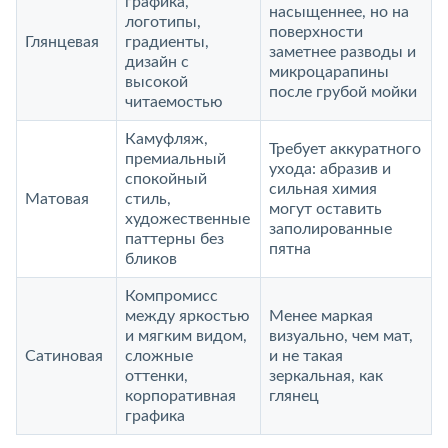
графика,
насыщеннее, но на
логотипы,
поверхности
Глянцевая
градиенты,
заметнее разводы и
дизайн с
микроцарапины
высокой
после грубой мойки
читаемостью
Камуфляж,
Требует аккуратного
премиальный
ухода: абразив и
спокойный
сильная химия
Матовая
стиль,
могут оставить
художественные
заполированные
паттерны без
пятна
бликов
Компромисс
между яркостью
Менее маркая
и мягким видом,
визуально, чем мат,
Сатиновая
сложные
и не такая
оттенки,
зеркальная, как
корпоративная
глянец
графика