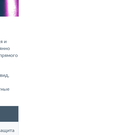
я и
оянно
 прямого
вид,
тные
 защита