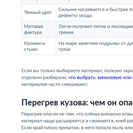
Сильнее нагревается и быстрее п
Тёмный цвет
дефекты ухода
Матовая
Легче получает пятна и лоснящие
фактура
трения
Кромки и
На жаре заметнее подрывы от да
стыки
грязи
Если вы только выбираете материал, полезно зар
отдельно разбирали,
что выбрать: виниловую или
материалов часто смешивают.
Перегрев кузова: чем он оп
Перегрев опасен не тем, что плёнка внезапно отв
материал чаще расширяется и сжимается, клей ра
Если край плохо прикатан, в него попала пыль ил