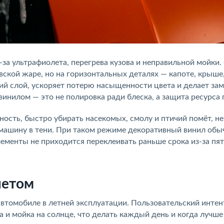
-за ультрафиолета, перегрева кузова и неправильной мойки.
овской жаре, но на горизонтальных деталях — капоте, крыше
й слой, ускоряет потерю насыщенности цвета и делает за
инилом — это не полировка ради блеска, а защита ресурса 
ность, быстро убирать насекомых, смолу и птичий помёт, не
 машину в тени. При таком режиме декоративный винил обы
лементы не приходится переклеивать раньше срока из-за пят
летом
 автомобиле в летней эксплуатации. Пользовательский интен
а и мойка на солнце, что делать каждый день и когда лучше