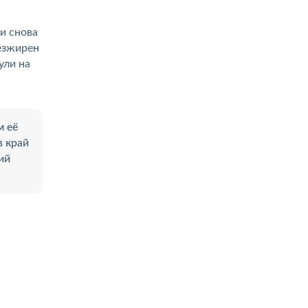
и снова
езжирен
ули на
м её
в край
ий