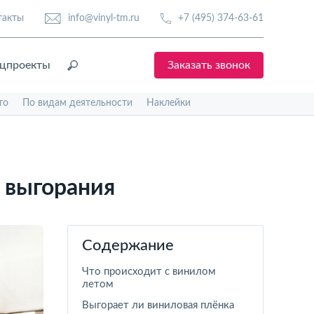
такты
info@vinyl-tm.ru
+7 (495) 374-63-61
цпроекты
Заказать звонок
то
По видам деятельности
Наклейки
и выгорания
Содержание
Что происходит с винилом
летом
Выгорает ли виниловая плёнка