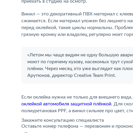
приехать в студию на осмотр.
Винил — это декоративный ПВХ-материал с клеевы
сжимается. Если материал уложен без лишнего на
перед оклейкой, такие циклы нормальны. Проблемы
грязную кромку или владелец регулярно моет горя
«Летом мы чаще видим не одну большую аварию
моют по горячему кузову, насекомых трут сухо
плёнки. Через месяц это уже выглядит как плох
Арутюнов, директор Creative Team Print.
Если оклейка нужна не только для внешнего вида,
оклейкой автомобиля защитной плёнкой
. Для ско
полиуретановая PPF, а винил сильнее про цвет, с
Закажите консультацию специалиста
Оставьте номер телефона — перезвоним и прокон