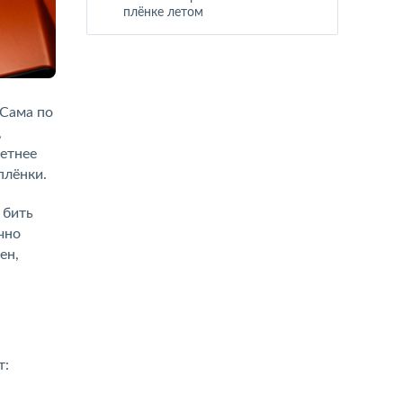
плёнке летом
 Сама по
,
метнее
плёнки.
 бить
чно
ен,
т: