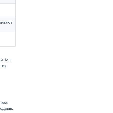
абивают
ой. Мы
этих
:
рее.
подрыв.