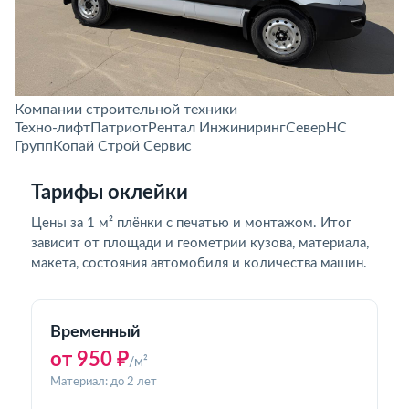
Компании строительной техники
Техно-лифт
Патриот
Рентал Инжиниринг
Север
НС
Групп
Копай Строй Сервис
Тарифы оклейки
Цены за 1 м² плёнки с печатью и монтажом. Итог
зависит от площади и геометрии кузова, материала,
макета, состояния автомобиля и количества машин.
Временный
от 950 ₽
/м²
Материал: до 2 лет