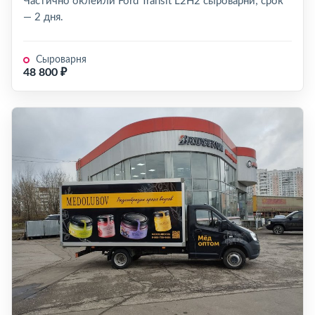
Частично оклеили Ford Transit L2H2 сыроварни; срок
— 2 дня.
Сыроварня
48 800 ₽