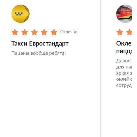
Отлично
Такси Евростандарт
Оклейк
пицца 
Пацаны вообще ребята!
Давно со
для наши
яркая за
оклейке 
сотрудни