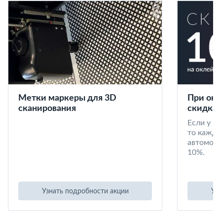
Метки маркеры для 3D
При окл
сканирования
скидка 
Если у в
то кажд
автомоби
10%.
Узнать подробности акции
Уз