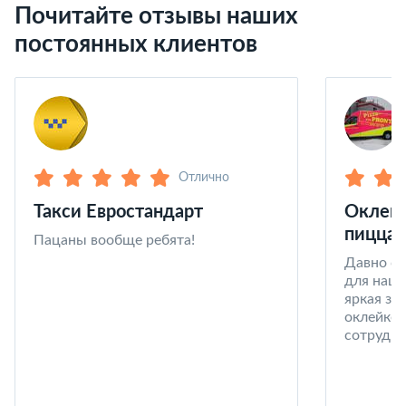
Почитайте отзывы наших
постоянных клиентов
Отлично
Такси Евростандарт
Оклейк
пицца 
Пацаны вообще ребята!
Давно со
для наши
яркая за
оклейке 
сотрудни