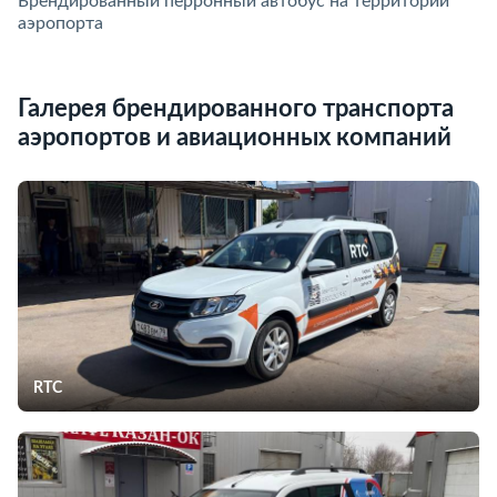
Брендированный перронный автобус на территории
О
аэропорта
п
Галерея брендированного транспорта
аэропортов и авиационных компаний
RTC