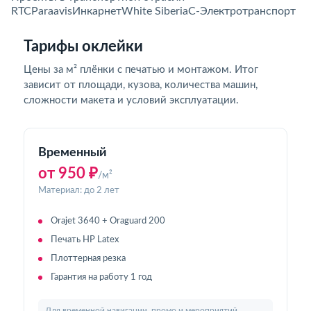
RTC
Paraavis
Инкарнет
White Siberia
С-Электротранспорт
Тарифы оклейки
Цены за м² плёнки с печатью и монтажом. Итог
зависит от площади, кузова, количества машин,
сложности макета и условий эксплуатации.
Временный
от 950 ₽
/м²
Материал: до 2 лет
Orajet 3640 + Oraguard 200
Печать HP Latex
Плоттерная резка
Гарантия на работу 1 год
Для временной навигации, промо и мероприятий