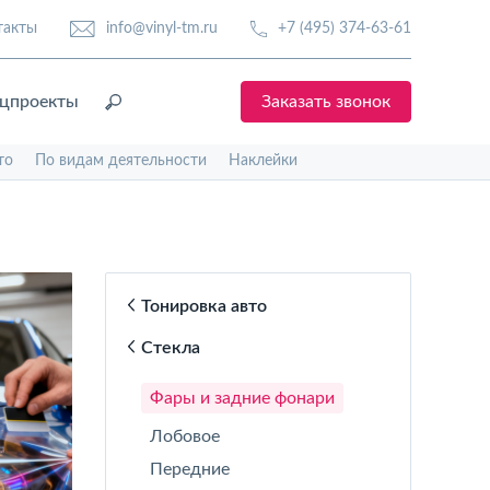
такты
info@vinyl-tm.ru
+7 (495) 374-63-61
цпроекты
Заказать звонок
то
По видам деятельности
Наклейки
Тонировка авто
Стекла
Фары и задние фонари
Лобовое
Передние