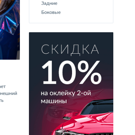
Задние
Боковые
ает
внешний
ть