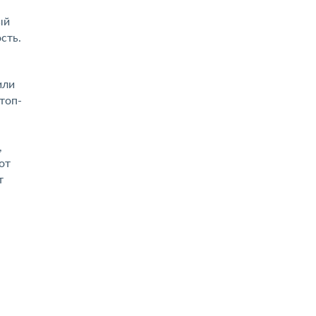
ый
сть.
или
топ-
,
от
т