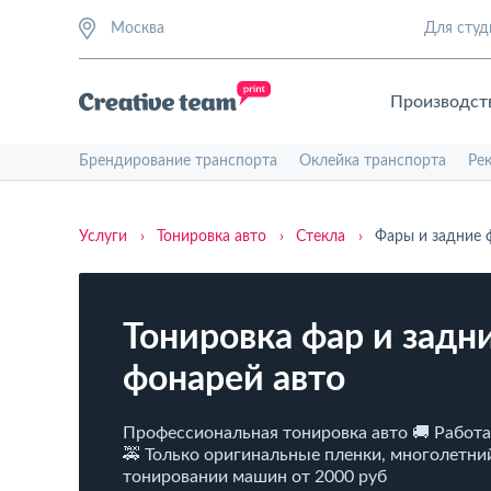
Москва
Для студ
Производст
Брендирование транспорта
Оклейка транспорта
Ре
Услуги
›
Тонировка авто
›
Стекла
›
Фары и задние 
Тонировка фар и задн
фонарей авто
Профессиональная тонировка авто 🚚 Работ
🚕 Только оригинальные пленки, многолетни
тонировании машин от 2000 руб