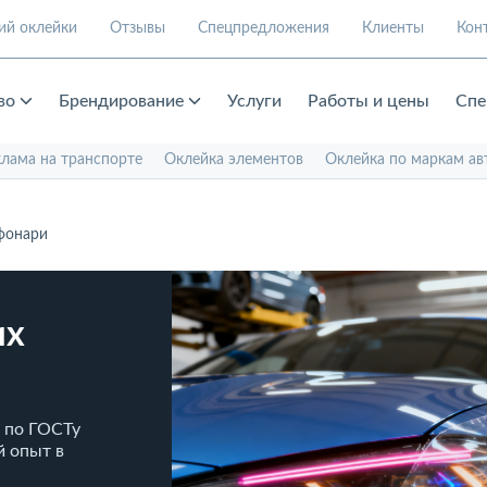
ий оклейки
Отзывы
Спецпредложения
Клиенты
Кон
во
Брендирование
Услуги
Работы и цены
Спе
клама на транспорте
Оклейка элементов
Оклейка по маркам ав
фонари
их
а по ГОСТу
й опыт в