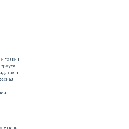
 и гравий
корпуса
д, так и
весная
нии
иже цены