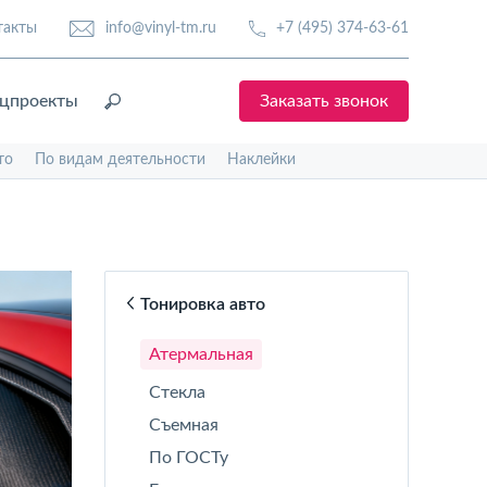
такты
info@vinyl-tm.ru
+7 (495) 374-63-61
цпроекты
Заказать звонок
то
По видам деятельности
Наклейки
Тонировка авто
Атермальная
Стекла
Съемная
По ГОСТу