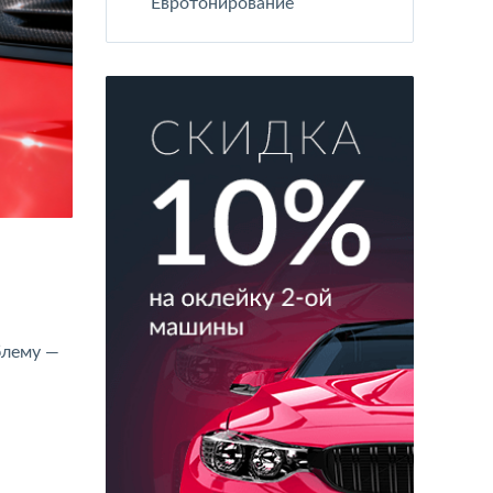
Евротонирование
блему —