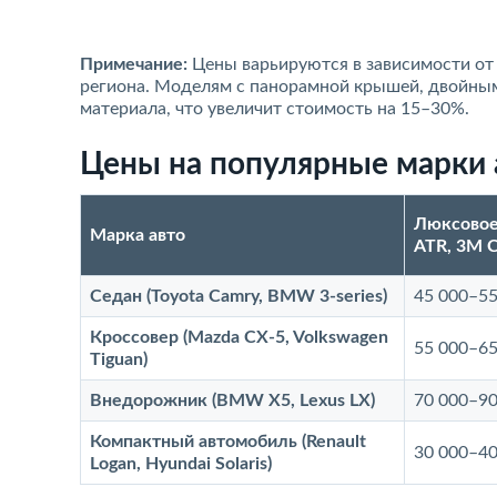
Примечание:
Цены варьируются в зависимости от 
региона. Моделям с панорамной крышей, двойны
материала, что увеличит стоимость на 15–30%.
Цены на популярные марки 
Люксовое 
Марка авто
ATR, 3M Cr
Седан (Toyota Camry, BMW 3-series)
45 000–55
Кроссовер (Mazda CX-5, Volkswagen
55 000–65
Tiguan)
Внедорожник (BMW X5, Lexus LX)
70 000–90
Компактный автомобиль (Renault
30 000–40
Logan, Hyundai Solaris)