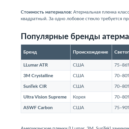
Стоимость материалов:
Атермальная пленка класс
квадратный. За одно лобовое стекло требуется пр
Популярные бренды атермал
Бренд
Происхождение
Свето
LLumar ATR
США
75–86
3M Crystalline
США
70–80
SunTek CIR
США
70–80
Ultra Vision Supreme
Корея
70–80
ASWF Carbon
США
75–90
Американские пленки (LLumar, 3M, SunTek) зани