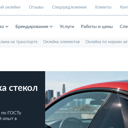
ий оклейки
Отзывы
Спецпредложения
Клиенты
Кон
во
Брендирование
Услуги
Работы и цены
Спе
клама на транспорте
Оклейка элементов
Оклейка по маркам ав
а стекол
а по ГОСТу
й опыт в