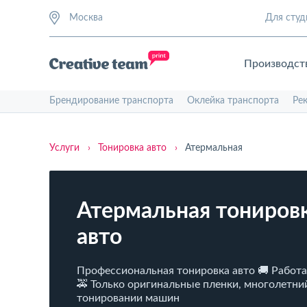
Москва
Для студ
Производст
Брендирование транспорта
Оклейка транспорта
Ре
Услуги
›
Тонировка авто
›
Атермальная
Атермальная тонировк
авто
Профессиональная тонировка авто 🚚 Работ
🚕 Только оригинальные пленки, многолетни
тонировании машин