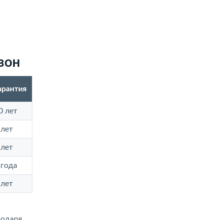
зон
арантия
0 лет
 лет
 лет
 года
 лет
годаря