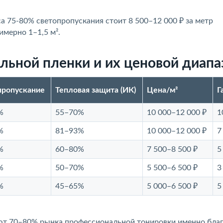
а 75-80% светопропускания стоит 8 500–12 000 ₽ за метр
имерно 1–1,5 м².
ьной пленки и их ценовой диапа
пропускание
Тепловая защита (ИК)
Цена/м²
Г
%
55–70%
10 000–12 000 ₽
1
%
81–93%
10 000–12 000 ₽
7
%
60–80%
7 500–8 500 ₽
5
%
50–70%
5 500–6 500 ₽
3
%
45–65%
5 000–6 500 ₽
5
мают 70–80% рынка профессиональной тонировки именно бла