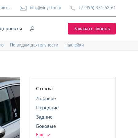
такты
info@vinyl-tm.ru
+7 (495) 374-63-61
цпроекты
Заказать звонок
то
По видам деятельности
Наклейки
Стекла
Лобовое
Передние
Задние
Боковые
Ещё