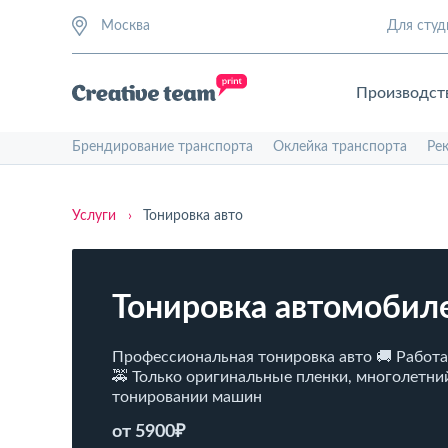
Москва
Для студ
Производст
Брендирование транспорта
Оклейка транспорта
Ре
Услуги
›
Тонировка авто
Тонировка автомобил
Профессиональная тонировка авто 🚚 Работ
🚕 Только оригинальные пленки, многолетни
тонировании машин
от 5900₽