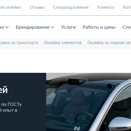
ий оклейки
Отзывы
Спецпредложения
Клиенты
Кон
во
Брендирование
Услуги
Работы и цены
Спе
клама на транспорте
Оклейка элементов
Оклейка по маркам ав
ей
а по ГОСТу
й опыт в