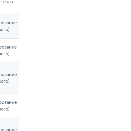
стекла
рование
вого)
рование
вого)
рование
вого)
рование
вого)
рование