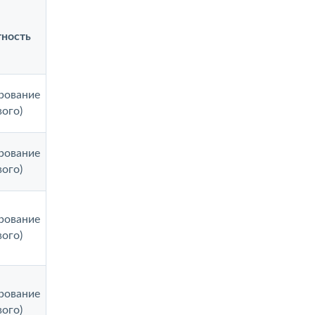
ность
рование
вого)
рование
вого)
рование
вого)
рование
вого)