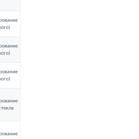
рование
вого)
рование
вого)
рование
вого)
рование
стекла
рование