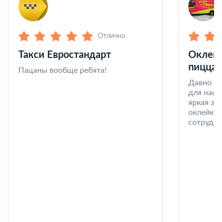
Отлично
Такси Евростандарт
Оклейк
пицца 
Пацаны вообще ребята!
Давно со
для наши
яркая за
оклейке 
сотрудни