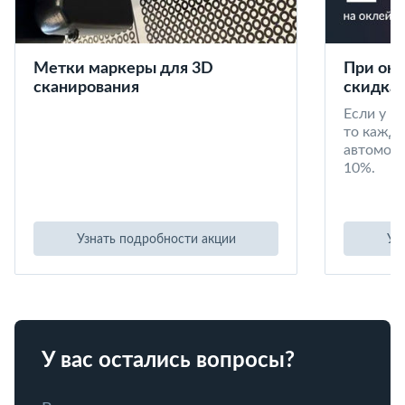
Метки маркеры для 3D
При окл
сканирования
скидка 
Если у в
то кажд
автомоби
10%.
Узнать подробности акции
Уз
У вас остались вопросы?