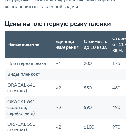
сотрудничества и гарантируется высокая скорость
выполнения поставленной задачи.
Цены на плоттерную резку пленки
Стоимос
Единица
Стоимость
Наименование
от 11 - 2
измерения
до 10 кв.м.
кв.м.
2
Плоттерная резка
м
200
175
Виды пленкок*
ORACAL 641
м2
550
460
(цветная)
ORACAL 641
(золотой,
м2
590
490
серебряный)
ORACAL 551
м2
1100
970
(цветная)