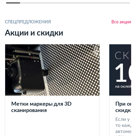
СПЕЦПРЕДЛОЖЕНИЯ
Все акции
Акции и скидки
Метки маркеры для 3D
При окл
сканирования
скидка 
Если у в
то кажд
автомоби