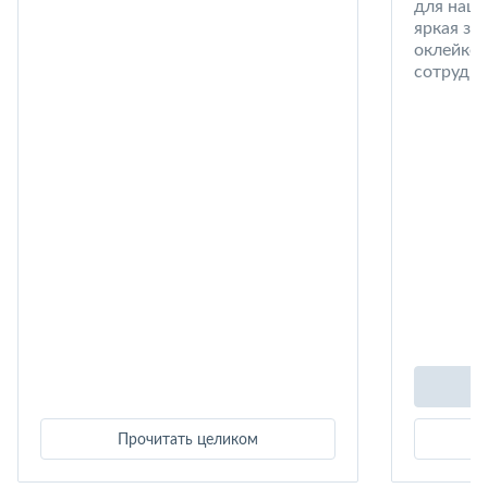
для наши
яркая за
оклейке 
сотрудни
Прочитать целиком