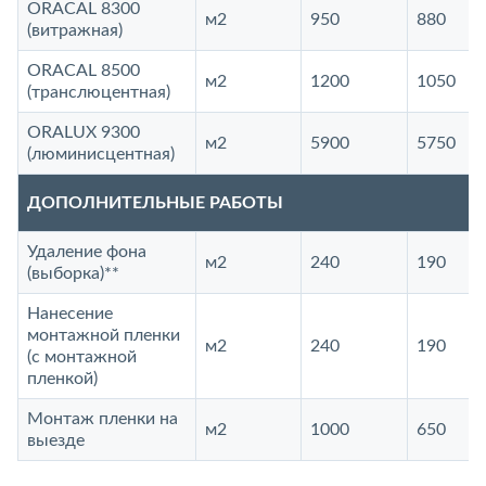
ORACAL 8300
м2
950
880
(витражная)
ORACAL 8500
м2
1200
1050
(транслюцентная)
ORALUX 9300
м2
5900
5750
(люминисцентная)
ДОПОЛНИТЕЛЬНЫЕ РАБОТЫ
Удаление фона
м2
240
190
(выборка)**
Нанесение
монтажной пленки
м2
240
190
(с монтажной
пленкой)
Монтаж пленки на
м2
1000
650
выезде