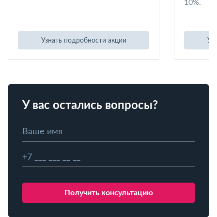
10%.
Узнать подробности акции
Уз
У вас остались вопросы?