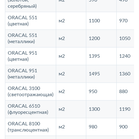
(золотой,
м2
590
490
серебряный)
ORACAL 551
м2
1100
970
(цветная)
ORACAL 551
м2
1200
1050
(металлики)
ORACAL 951
м2
1395
1240
(цветная)
ORACAL 951
м2
1495
1360
(металлики)
ORACAL 3100
м2
950
880
(светоотражающая)
ORACAL 6510
м2
1300
1190
(флуоресцентная)
ORACAL 8100
м2
980
900
(транслюцентная)