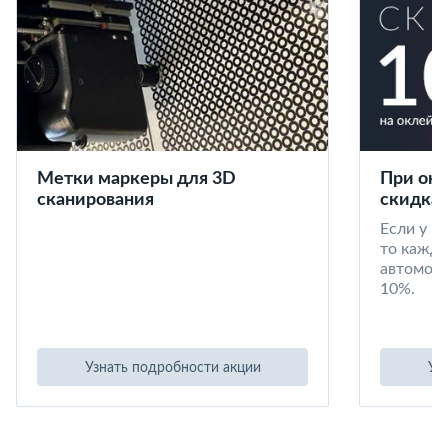
Метки маркеры для 3D
При окл
сканирования
скидка 
Если у в
то кажд
автомоби
10%.
Узнать подробности акции
Уз