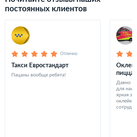
постоянных клиентов
Отлично
Такси Евростандарт
Оклейк
пицца 
Пацаны вообще ребята!
Давно со
для наши
яркая за
оклейке 
сотрудни