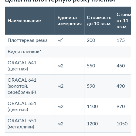
Стоимос
Единица
Стоимость
Наименование
от 11 - 2
измерения
до 10 кв.м.
кв.м.
2
Плоттерная резка
м
200
175
Виды пленкок*
ORACAL 641
м2
550
460
(цветная)
ORACAL 641
(золотой,
м2
590
490
серебряный)
ORACAL 551
м2
1100
970
(цветная)
ORACAL 551
м2
1200
1050
(металлики)