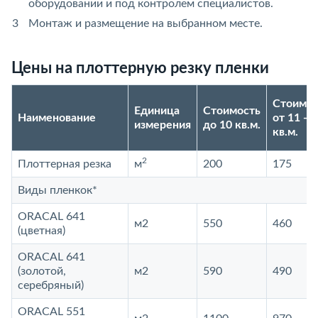
оборудовании и под контролем специалистов.
Монтаж и размещение на выбранном месте.
Цены на плоттерную резку пленки
Стоимос
Единица
Стоимость
Наименование
от 11 - 2
измерения
до 10 кв.м.
кв.м.
2
Плоттерная резка
м
200
175
Виды пленкок*
ORACAL 641
м2
550
460
(цветная)
ORACAL 641
(золотой,
м2
590
490
серебряный)
ORACAL 551