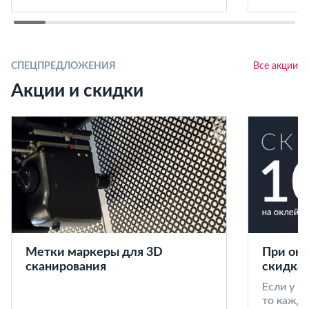
СПЕЦПРЕДЛОЖЕНИЯ
Все акции
Акции и скидки
Метки маркеры для 3D
При окл
сканирования
скидка 
Если у в
то кажд