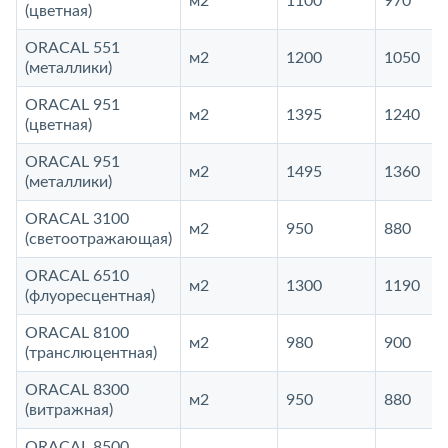
м2
1100
970
(цветная)
ORACAL 551
м2
1200
1050
(металлики)
ORACAL 951
м2
1395
1240
(цветная)
ORACAL 951
м2
1495
1360
(металлики)
ORACAL 3100
м2
950
880
(светоотражающая)
ORACAL 6510
м2
1300
1190
(флуоресцентная)
ORACAL 8100
м2
980
900
(транслюцентная)
ORACAL 8300
м2
950
880
(витражная)
ORACAL 8500