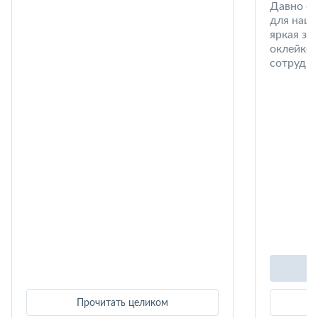
Давно со
для наши
яркая за
оклейке 
сотрудни
Прочитать целиком