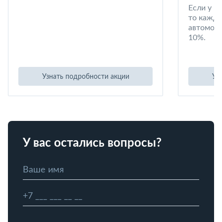
Если у в
то кажд
автомоби
10%.
Узнать подробности акции
Уз
У вас остались вопросы?