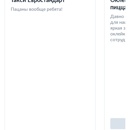
Такси Евростандарт
Оклейк
пицца 
Пацаны вообще ребята!
Давно со
для наши
яркая за
оклейке 
сотрудни