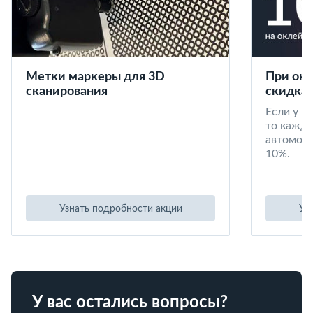
Метки маркеры для 3D
При окл
сканирования
скидка 
Если у в
то кажд
автомоби
10%.
Узнать подробности акции
Уз
У вас остались вопросы?