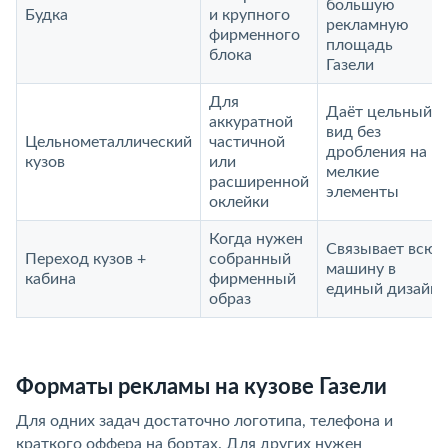
большую
Будка
и крупного
рекламную
фирменного
площадь
блока
Газели
Для
Даёт цельный
аккуратной
вид без
Цельнометаллический
частичной
дробления на
кузов
или
мелкие
расширенной
элементы
оклейки
Когда нужен
Связывает всю
Переход кузов +
собранный
машину в
кабина
фирменный
единый дизайн
образ
Форматы рекламы на кузове Газели
Для одних задач достаточно логотипа, телефона и
краткого оффера на бортах. Для других нужен