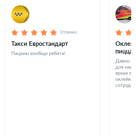
Отлично
Такси Евростандарт
Оклейк
пицца 
Пацаны вообще ребята!
Давно со
для наши
яркая за
оклейке 
сотрудни