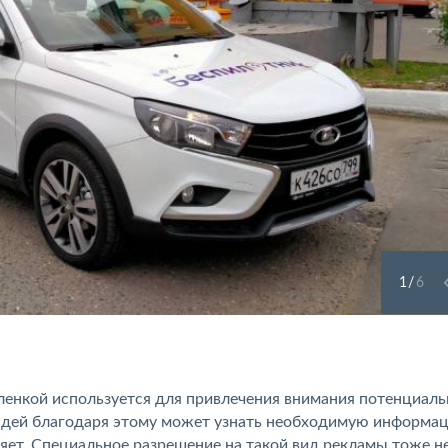
1
/
6
ленкой используется для привлечения внимания потенциал
юдей благодаря этому может узнать необходимую информа
ляет. Специальное разрешение на такой вид рекламы тоже н