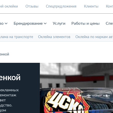
ий оклейки
Отзывы
Спецпредложения
Клиенты
Кон
во
Брендирование
Услуги
Работы и цены
Спе
клама на транспорте
Оклейка элементов
Оклейка по маркам ав
енкой
енкой
рекламных
демонтаж
вет
одство.
дом