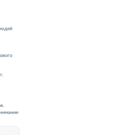
людей
я
ового
ы;
е.
внимание