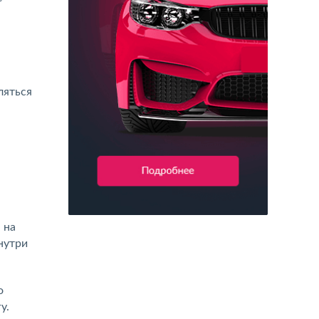
ляться
 на
нутри
о
у.