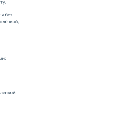
ту.
ся без
плёнкой,
ми:
ленкой.