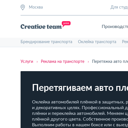
Москва
Для студ
Производст
Брендирование транспорта
Оклейка транспорта
Ре
Услуги
›
Реклама на транспорте
›
Перетяжка авто пл
Перетягиваем авто пл
Оклейка автомобилей плёнкой в защитных, 
и декоративных целях. Профессиональный 
плёнки и переклейка автомобилей. Меняем ц
плёнкой другого цвета. Собственное произв
Выполним работы в нашем боксе или с выез