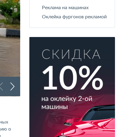
Реклама на машинах
Оклейка фургонов рекламой
Перетяжка авто пленкой
ьных
цию о
е