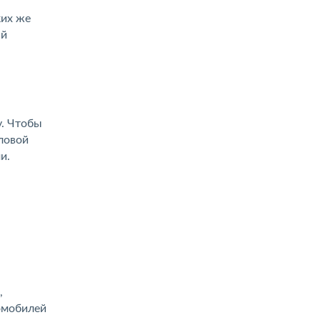
ких же
ый
у. Чтобы
ловой
и.
,
омобилей