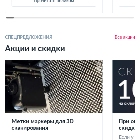
Прочитать целиком
СПЕЦПРЕДЛОЖЕНИЯ
Все акции
Акции и скидки
Метки маркеры для 3D
При окл
сканирования
скидка 
Если у в