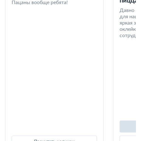
пицца 
Пацаны вообще ребята!
Давно со
для наши
яркая за
оклейке 
сотрудни