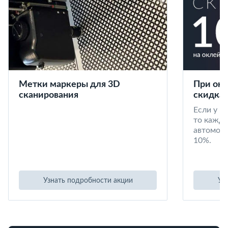
Метки маркеры для 3D
При окл
сканирования
скидка 
Если у в
то кажд
автомоби
10%.
Узнать подробности акции
Уз