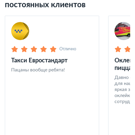
постоянных клиентов
Отлично
Такси Евростандарт
Оклейк
пицца 
Пацаны вообще ребята!
Давно со
для наши
яркая за
оклейке 
сотрудни